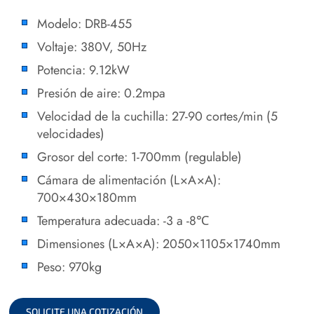
Modelo: DRB-455
Voltaje: 380V, 50Hz
Potencia: 9.12kW
Presión de aire: 0.2mpa
Velocidad de la cuchilla: 27-90 cortes/min (5
velocidades)
Grosor del corte: 1-700mm (regulable)
Cámara de alimentación (L×A×A):
700×430×180mm
Temperatura adecuada: -3 a -8℃
Dimensiones (L×A×A): 2050×1105×1740mm
Peso: 970kg
SOLICITE UNA COTIZACIÓN