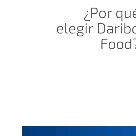
¿Por qu
elegir Darib
Food