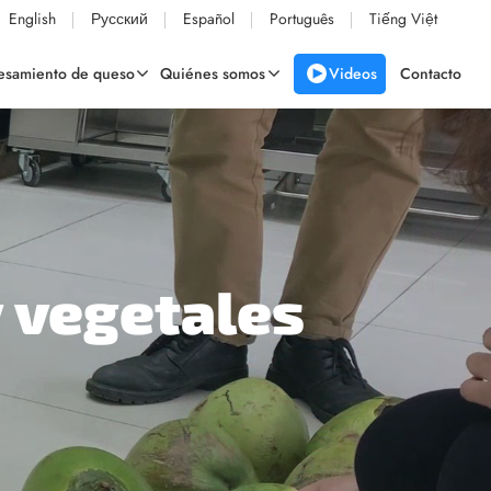
English
Русский
Español
Português
Tiếng Việt
Videos
cesamiento de queso
Quiénes somos
Contacto
y vegetales