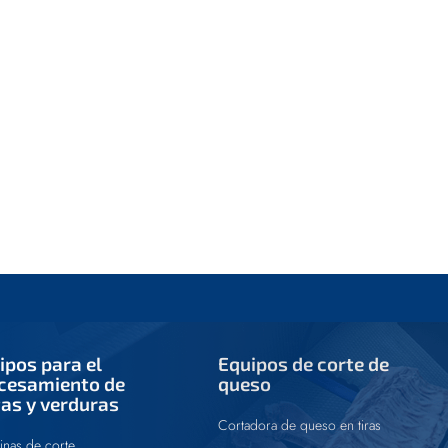
ipos para el
Equipos de corte de
cesamiento de
queso
tas y verduras
Cortadora de queso en tiras
nas de corte