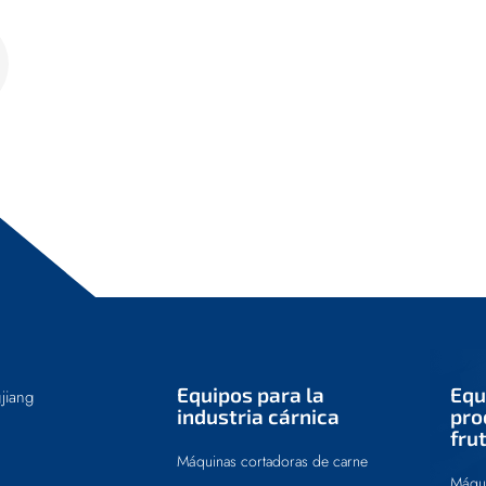
Equipos para la
Equ
jiang
industria cárnica
pro
fru
Máquinas cortadoras de carne
Máqui