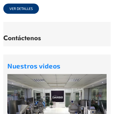
full
VER DETALLES
Contáctenos
Nuestros videos