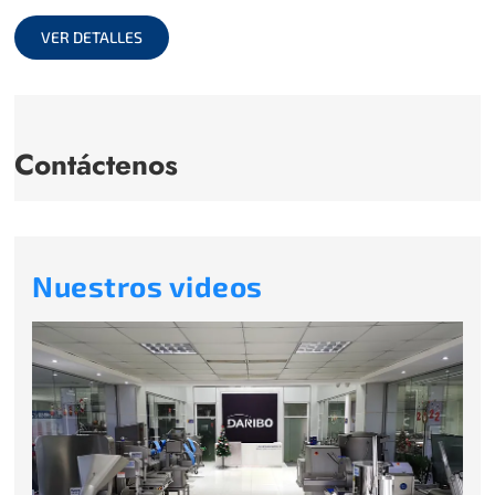
full
VER DETALLES
Contáctenos
Nuestros videos