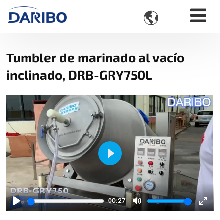

Tumbler de marinado al vacío
inclinado, DRB-GRY750L
Play
00:27
Play
Mute
Ente