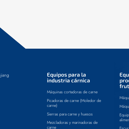
Equipos para la
Equ
jiang
industria cárnica
pro
fru
Máquinas cortadoras de carne
Máqui
Picadoras de carne (Moledor de
carne)
Máqui
Sierras para carne y huesos
Equip
alime
Mezcladoras y marinadoras de
carne
Escur