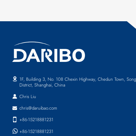
1F, Building 3, No. 108 Chexin Highway, Chedun Town, Song
District, Shanghai, China
Chris Liu
chris@daruibao.com
+86-15218881231
+86-15218881231