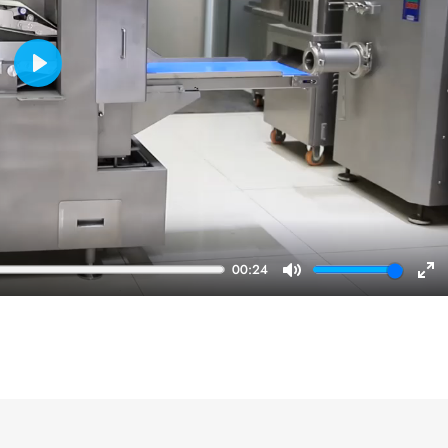
Play
00:24
Mute
En
ful