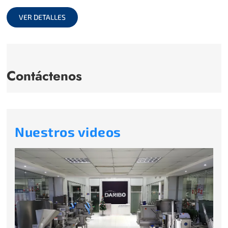
full
VER DETALLES
Contáctenos
Nuestros videos