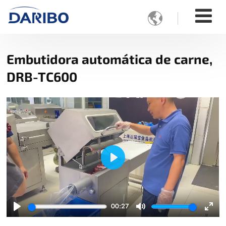

Embutidora automática de carne,
DRB-TC600
Play
00:27
Play
Mute
Ente