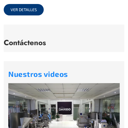
full
VER DETALLES
Contáctenos
Nuestros videos