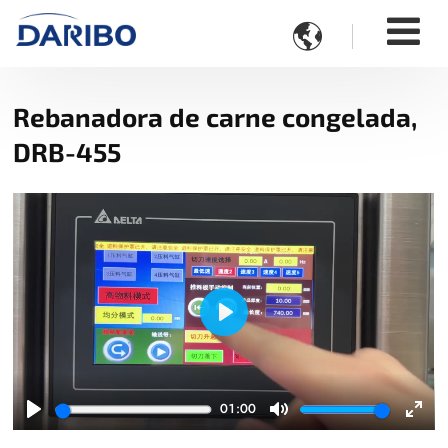

Rebanadora de carne congelada,
DRB-455
Play
01:00
Play
Mute
Ente