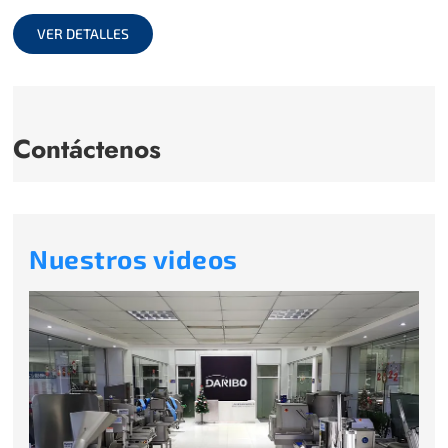
full
VER DETALLES
Contáctenos
Nuestros videos