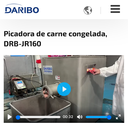

Picadora de carne congelada,
DRB-JR160
Play
00:32
Play
Mute
Ente