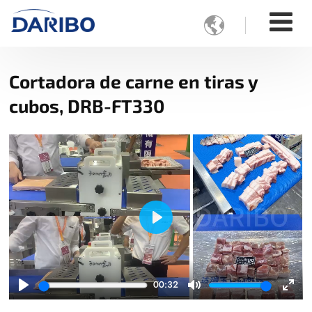

Cortadora de carne en tiras y
cubos, DRB-FT330
Play
00:32
Play
Mute
Ente