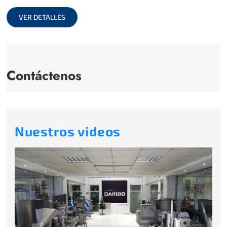
full
VER DETALLES
Contáctenos
Nuestros videos