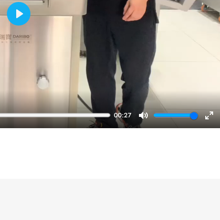
Play
00:27
Mute
En
ful