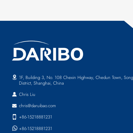
1F, Building 3, No. 108 Chexin Highway, Chedun Town, Song
District, Shanghai, China
Chris Liu
chris@daruibao.com
+86-15218881231
+86-15218881231