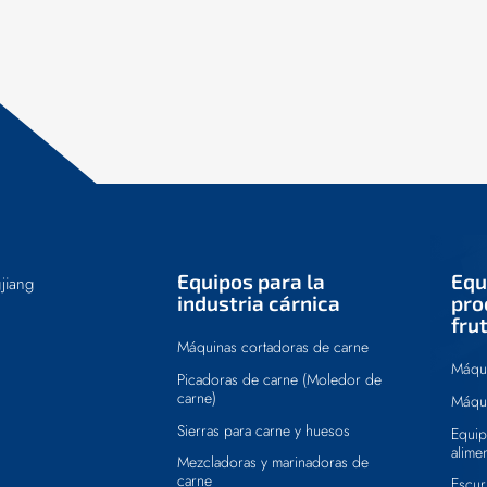
Equipos para la
Equ
jiang
industria cárnica
pro
fru
Máquinas cortadoras de carne
Máqui
Picadoras de carne (Moledor de
carne)
Máqui
Sierras para carne y huesos
Equip
alime
Mezcladoras y marinadoras de
carne
Escur