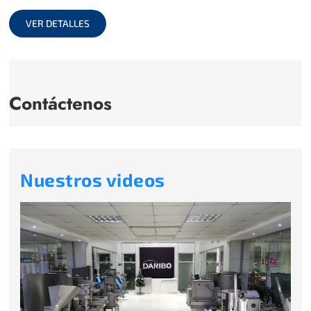
full
VER DETALLES
Contáctenos
Nuestros videos