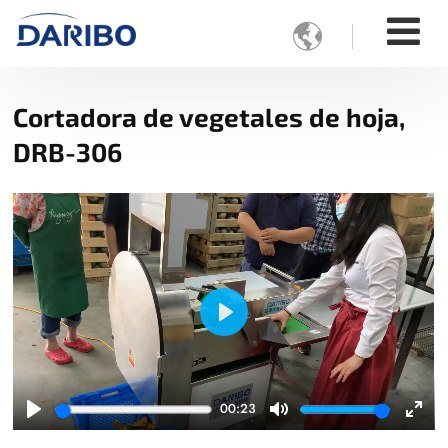

Cortadora de vegetales de hoja,
DRB-306
Play
00:23
Play
Mute
Ente