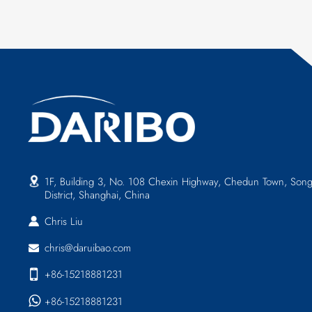
1F, Building 3, No. 108 Chexin Highway, Chedun Town, Song
District, Shanghai, China
Chris Liu
chris@daruibao.com
+86-15218881231
+86-15218881231