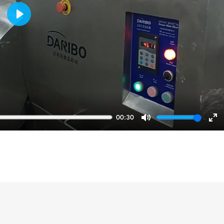
Play
00:30
Mute
En
ful