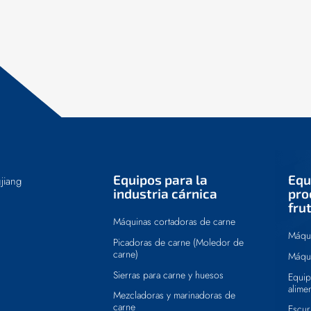
Equipos para la
Equ
jiang
industria cárnica
pro
fru
Máquinas cortadoras de carne
Máqui
Picadoras de carne (Moledor de
carne)
Máqui
Sierras para carne y huesos
Equip
alime
Mezcladoras y marinadoras de
carne
Escur