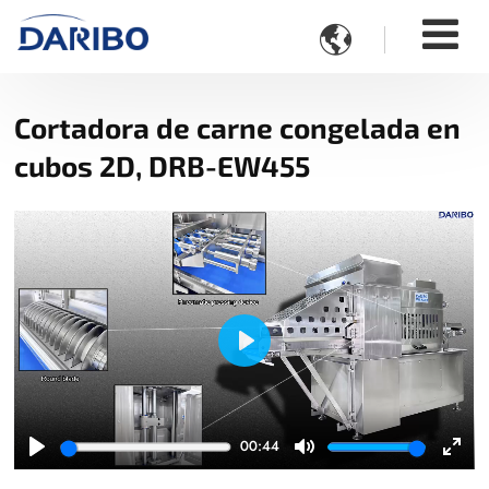

Cortadora de carne congelada en
cubos 2D, DRB-EW455
Play
00:44
Play
Mute
Ente