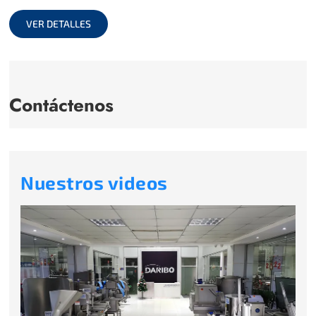
full
VER DETALLES
Contáctenos
Nuestros videos