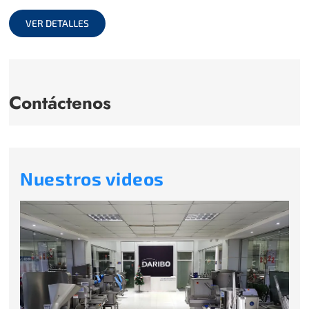
full
VER DETALLES
Contáctenos
Nuestros videos