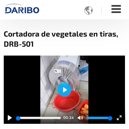

Cortadora de vegetales en tiras,
DRB-501
Play
00:34
Play
Mute
Ente