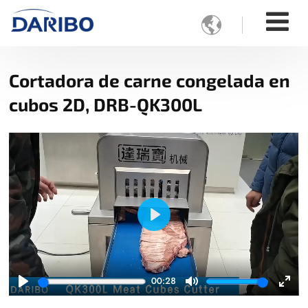

Cortadora de carne congelada en
cubos 2D, DRB-QK300L
Play
00:28
Play
Mute
Ente