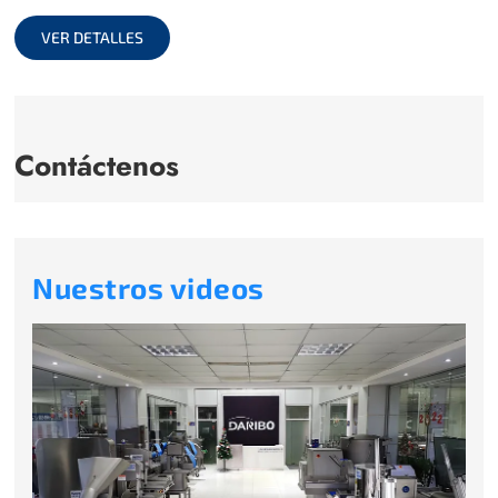
full
VER DETALLES
Contáctenos
Nuestros videos