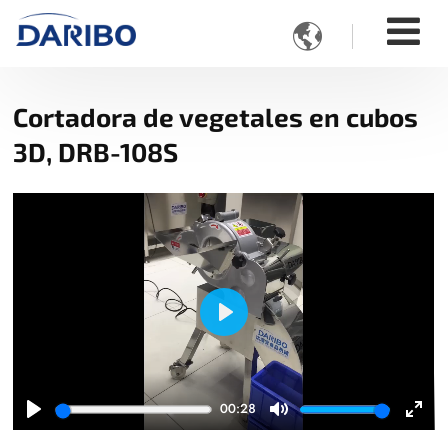

Cortadora de vegetales en cubos
3D, DRB-108S
Play
00:28
Play
Mute
Ente