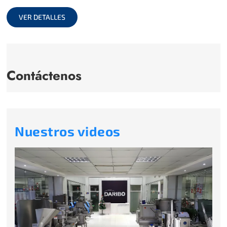
full
VER DETALLES
Contáctenos
Nuestros videos