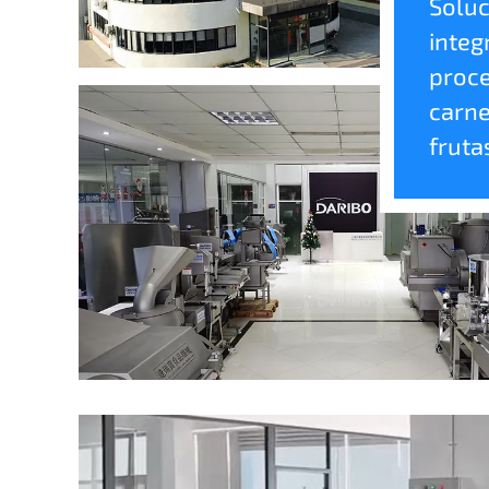
Soluc
integ
proc
carne
fruta