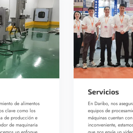
Servicios
miento de alimentos
En Daribo, nos asegur
os clave como los
equipos de procesamie
ia de producción e
máquinas cuentan con 
eedor de maquinaria
inconveniente, estamo
recemos un enfoque
que nos envíe un vide