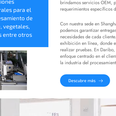
iones
brindamos servicios OEM, pe
requerimientos específicos d
rales para el
esamiento de
Con nuestra sede en Shanghá
, vegetales,
podemos garantizar entregas 
s entre otros
necesidades de cada cliente
exhibición en línea, donde e
realizar pruebas. En Daribo
enfoque centrado en el clie
la industria del procesamien
Descubre más