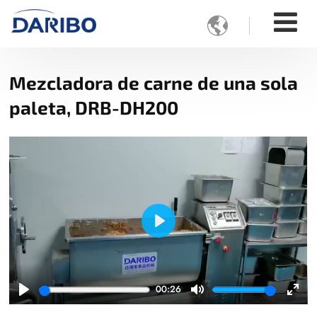

Mezcladora de carne de una sola
paleta, DRB-DH200
Play
00:26
Play
Mute
Ente