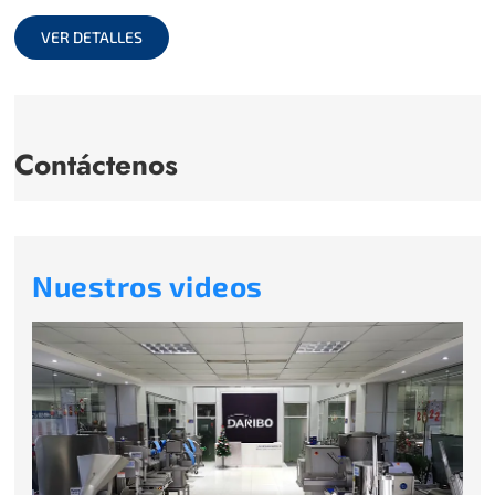
full
VER DETALLES
Contáctenos
Nuestros videos