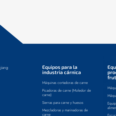
Equipos para la
Equ
jiang
industria cárnica
pro
fru
Máquinas cortadoras de carne
Máqui
Picadoras de carne (Moledor de
carne)
Máqui
Sierras para carne y huesos
Equip
alime
Mezcladoras y marinadoras de
carne
Escur