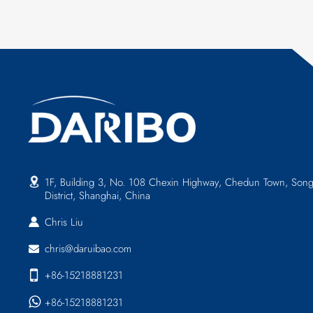
1F, Building 3, No. 108 Chexin Highway, Chedun Town, Song
District, Shanghai, China
Chris Liu
chris@daruibao.com
+86-15218881231
+86-15218881231