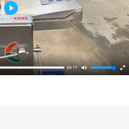
Play
00:17
Mute
En
ful