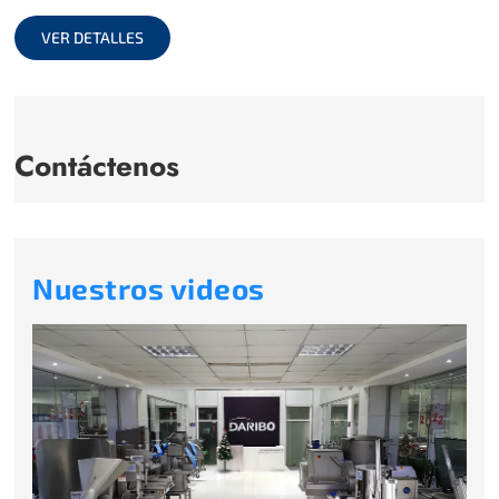
full
VER DETALLES
Contáctenos
Nuestros videos