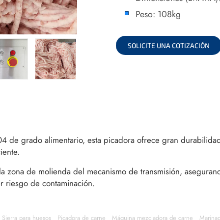
Peso: 108kg
SOLICITE UNA COTIZACIÓN
4 de grado alimentario, esta picadora ofrece gran durabilidad,
ciente.
a la zona de molienda del mecanismo de transmisión, asegura
er riesgo de contaminación.
Sierra para huesos
Picadora de carne
Máquina mezcladora de carne
Marinad