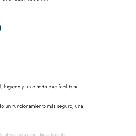
 higiene y un diseño que facilita su
ndo un funcionamiento más seguro, una
or al vacío para carne
Industria cárnica