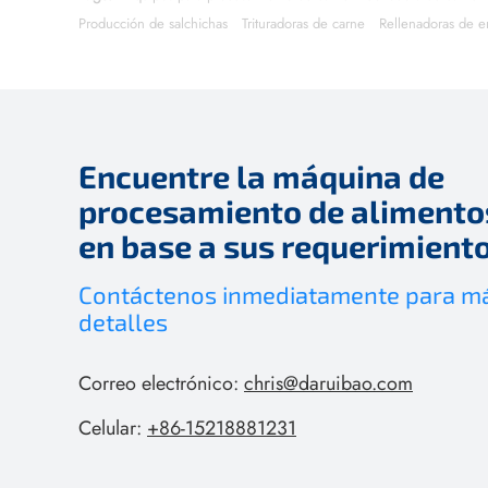
Producción de salchichas
Trituradoras de carne
Rellenadoras de e
Encuentre la máquina de
procesamiento de alimentos
en base a sus requerimient
Contáctenos inmediatamente para m
detalles
Correo electrónico:
chris@daruibao.com
Celular:
+86-15218881231