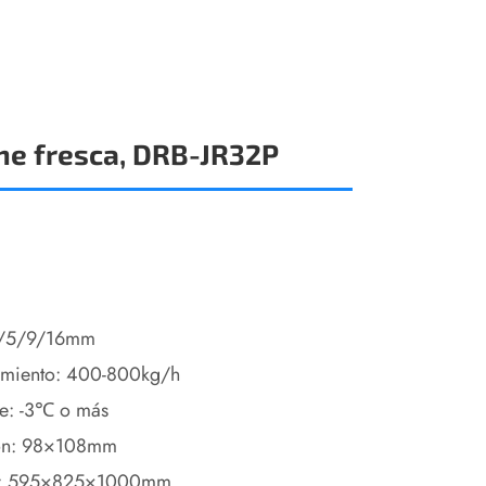
ne fresca, DRB-JR32P
 3/5/9/16mm
amiento: 400-800kg/h
ne: -3℃ o más
ión: 98×108mm
): 595×825×1000mm