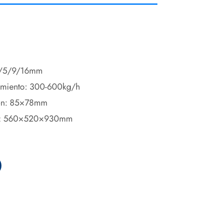
 3/5/9/16mm
amiento: 300-600kg/h
ión: 85×78mm
): 560×520×930mm