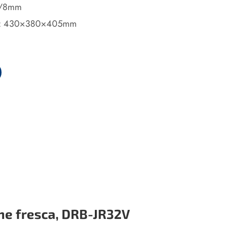
6/8mm
): 430×380×405mm
ne fresca, DRB-JR32V