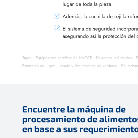
lugar de toda la pieza.
Además, la cuchilla de rejilla ref
El sistema de seguridad incorpora
asegurando así la protección del
Tags:
Equipos con certificación HACCP
Peladoras industriales
E
Extracción de jugos
Lavado y desinfección de verduras
Triturador
Encuentre la máquina de
procesamiento de alimentos
en base a sus requerimient