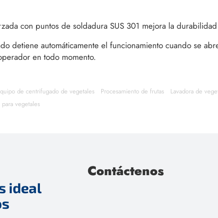
orzada con puntos de soldadura SUS 301 mejora la durabilidad y
do detiene automáticamente el funcionamiento cuando se abre l
 operador en todo momento.
quipo de centrifugado de vegetales
Procesamiento de frutas
Lavadora de veget
a para vegetales
Contáctenos
 ideal
os