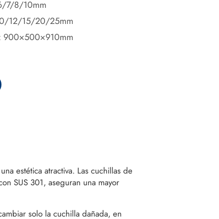
5/6/7/8/10mm
/10/12/15/20/25mm
): 900×500×910mm
na estética atractiva. Las cuchillas de
as con SUS 301, aseguran una mayor
cambiar solo la cuchilla dañada, en