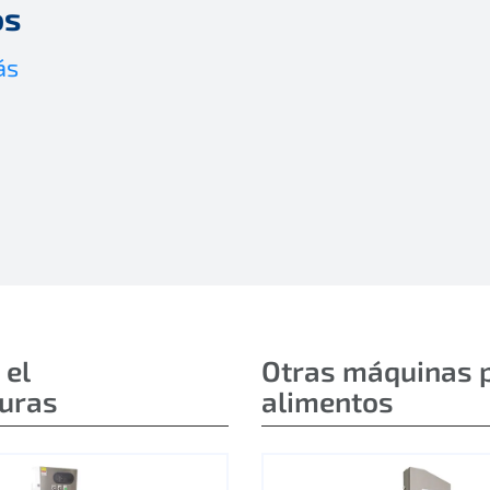
os
ás
 el
Otras máquinas 
duras
alimentos