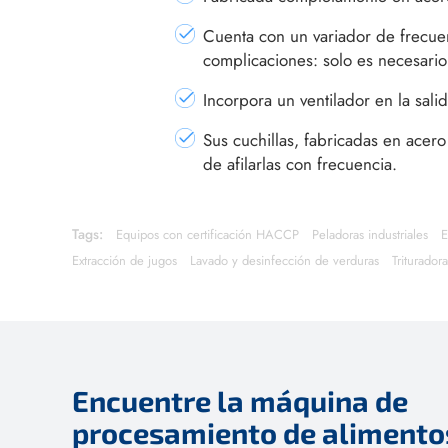
Cuenta con un variador de frecue
complicaciones: solo es necesario 
Incorpora un ventilador en la sal
Sus cuchillas, fabricadas en acer
de afilarlas con frecuencia.
Tags:
Equipos con certificación HACCP
Peladoras industriales
E
Extracción de jugos
Lavado y desinfección de verduras
Triturador
Encuentre la máquina de
procesamiento de alimentos