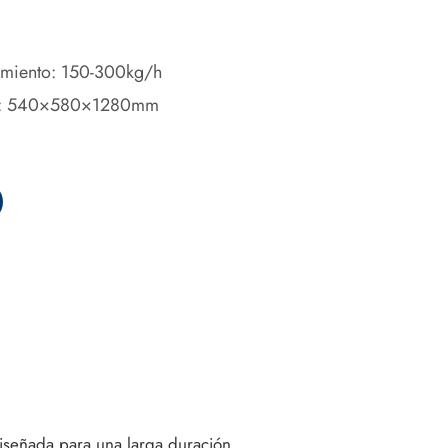
miento: 150-300kg/h
): 540×580×1280mm
diseñada para una larga duración.