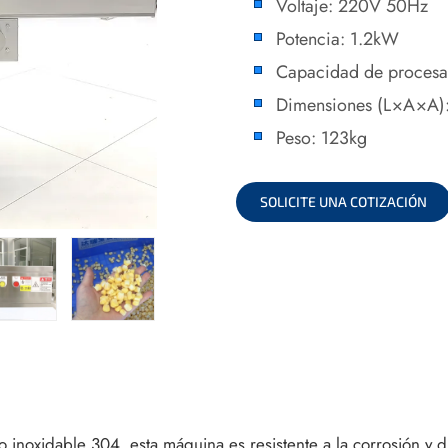
Voltaje: 220V 50Hz
Potencia: 1.2kW
Capacidad de procesa
Dimensiones (L×A×A
Peso: 123kg
SOLICITE UNA COTIZACIÓN
inoxidable 304, esta máquina es resistente a la corrosión y 