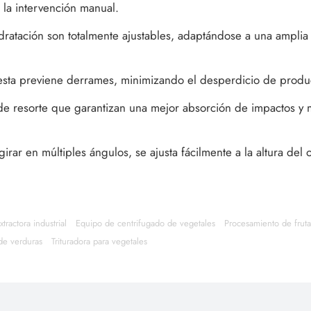
 la intervención manual.
dratación son totalmente ajustables, adaptándose a una amplia
cesta previene derrames, minimizando el desperdicio de produ
e resorte que garantizan una mejor absorción de impactos y m
irar en múltiples ángulos, se ajusta fácilmente a la altura del
xtractora industrial
Equipo de centrifugado de vegetales
Procesamiento de fruta
de verduras
Trituradora para vegetales